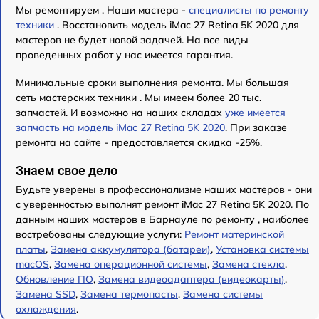
Мы ремонтируем . Наши мастера -
специалисты по ремонту
техники
. Восстановить модель iMac 27 Retina 5K 2020 для
мастеров не будет новой задачей. На все виды
проведенных работ у нас имеется гарантия.
Минимальные сроки выполнения ремонта. Мы большая
сеть мастерских техники . Мы имеем более 20 тыс.
запчастей. И возможно на наших складах
уже имеется
запчасть на модель iMac 27 Retina 5K 2020
. При заказе
ремонта на сайте - предоставляется скидка -25%.
Знаем свое дело
Будьте уверены в профессионализме наших мастеров - они
с уверенностью выполнят ремонт iMac 27 Retina 5K 2020. По
данным наших мастеров в Барнауле по ремонту , наиболее
востребованы следующие услуги:
Ремонт материнской
платы
,
Замена аккумулятора (батареи)
,
Установка системы
macOS
,
Замена операционной системы
,
Замена стекла
,
Обновление ПО
,
Замена видеоадаптера (видеокарты)
,
Замена SSD
,
Замена термопасты
,
Замена системы
охлаждения
.