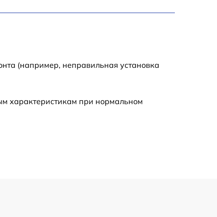
1245 р
2400 р
1395 р
онта (например, неправильная установка
1000 р
ным характеристикам при нормальном
1045 р
1150 р
1460 р
1195 р