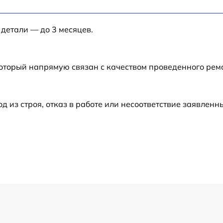
от 60 мин
 детали — до 3 месяцев.
от 60 мин
от 60 мин
который напрямую связан с качеством проведенного рем
от 60 мин
из строя, отказ в работе или несоответствие заявлен
от 60 мин
13
от 70 мин
от 60 мин
3
от 50 мин