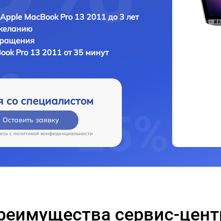
Apple MacBook Pro 13 2011 до 3 лет
 желанию
бращения
ok Pro 13 2011 от 35 минут
я со специалистом
Оставить заявку
есь c
политикой конфиденциальности
реимущества сервис-цент