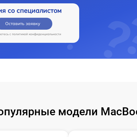
ия со специалистом
Оставить заявку
аетесь c
политикой конфиденциальности
опулярные модели MacBo