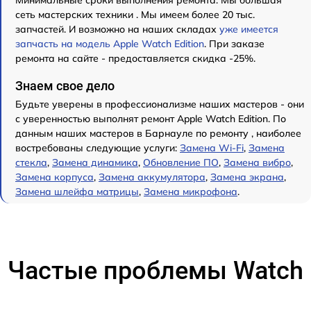
Минимальные сроки выполнения ремонта. Мы большая
сеть мастерских техники . Мы имеем более 20 тыс.
запчастей. И возможно на наших складах
уже имеется
запчасть на модель Apple Watch Edition
. При заказе
ремонта на сайте - предоставляется скидка -25%.
Знаем свое дело
Будьте уверены в профессионализме наших мастеров - они
с уверенностью выполнят ремонт Apple Watch Edition. По
данным наших мастеров в Барнауле по ремонту , наиболее
востребованы следующие услуги:
Замена Wi-Fi
,
Замена
стекла
,
Замена динамика
,
Обновление ПО
,
Замена вибро
,
Замена корпуса
,
Замена аккумулятора
,
Замена экрана
,
Замена шлейфа матрицы
,
Замена микрофона
.
Частые проблемы Watch